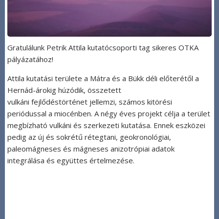
Gratulálunk Petrik Attila kutatócsoporti tag sikeres OTKA
pályázatához!
Attila kutatási területe a Mátra és a Bükk déli előterétől a
Hernád-árokig húzódik, összetett
vulkáni fejlődéstörténet jellemzi, számos kitörési
periódussal a miocénben. A négy éves projekt célja a terület
megbízható vulkáni és szerkezeti kutatása. Ennek eszközei
pedig az új és sokrétű rétegtani, geokronológiai,
paleomágneses és mágneses anizotrópiai adatok
integrálása és együttes értelmezése.