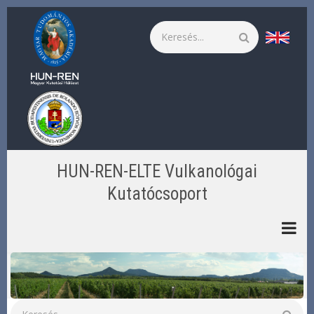
Ugrás
a
Keresés
tartalomra
HUN-REN-ELTE Vulkanológai
Kutatócsoport
Keresés