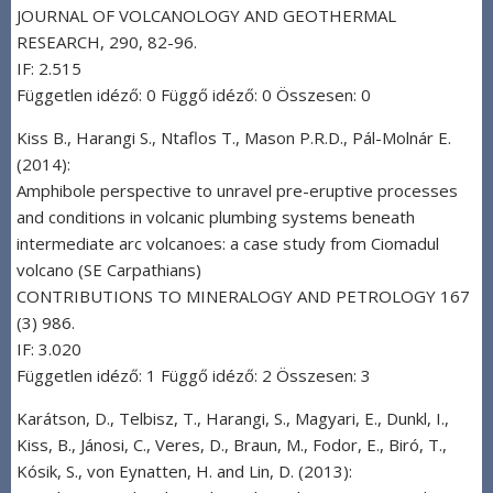
JOURNAL OF VOLCANOLOGY AND GEOTHERMAL
RESEARCH, 290, 82-96.
IF: 2.515
Független idéző: 0 Függő idéző: 0 Összesen: 0
Kiss B., Harangi S., Ntaflos T., Mason P.R.D., Pál-Molnár E.
(2014):
Amphibole perspective to unravel pre-eruptive processes
and conditions in volcanic plumbing systems beneath
intermediate arc volcanoes: a case study from Ciomadul
volcano (SE Carpathians)
CONTRIBUTIONS TO MINERALOGY AND PETROLOGY 167
(3) 986.
IF: 3.020
Független idéző: 1 Függő idéző: 2 Összesen: 3
Karátson, D., Telbisz, T., Harangi, S., Magyari, E., Dunkl, I.,
Kiss, B., Jánosi, C., Veres, D., Braun, M., Fodor, E., Biró, T.,
Kósik, S., von Eynatten, H. and Lin, D. (2013):