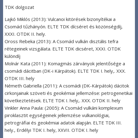
TDK dolgozat
Lajkó Miklós (2013): Vulcanoi kitörések bizonyítékai a
Csomád tűzhányón. ELTE TDK dícséret és közönségdíj,
XXXI. OTDK II. hely.
Oross Rebeka (2013): A Csomád vulkán disztális tefra
rétegeinek vizsgálata. ELTE TDK dicséret, XXXI. OTDK
különdíj
Molnár Kata (2011): Komagmás zárványok jelentősége a
csomádi dácitban (DK-i Kárpátok). ELTE TDK I. hely,. XXX.
OTDK III. hely
Németh Gabriella (2011): A csomádi (DK-Kárpátok) dácitok
cirkonjainak szöveti és geokémiai jellemzése: petrogenetikai
következtetések. ELTE TDK I. hely,. XXX. OTDK II. hely
Vinkler Anna Paula: (2005): A Csomád vulkáni komplexum
piroklasztit egységeinek jellemzése vulkanológiai,
petrográfiai és geokémiai adatok alapján. ELTE TDK III.
hely., Erdélyi TDK I. hely, XXVII. OTDK I. hely