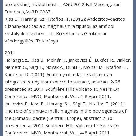
pre-existing crystal mush. - AGU 2012 Fall Meeting, San
Francisco, V43D-2887.
Kiss B., Harangi, Sz., Ntaflos, T. (2012): Andezites-dácitos
tűzhányókat tápláló magmakamra típusok az amfibol
kristályok tükrében. - III. Kőzettani és Geokémiai
Vándorgyűlés, Telkibánya
2011
Harangi Sz., Kiss B., Molnár K., Jankovics É., Lukács R., Vinkler,
Németh G., Sági T., Novák A., Dunkl I., Molnár M., Ntaflos T.,
Karátson D. (2011): Anatomy of a dacite volcano: an
integrated study from source to surface, abstract 2-26
presented at 2011 Soufrière Hills Volcano 15 Years On
Conference, MVO, Montserrat, W.I., 4-8 April 2011.
Jankovics É., Kiss B., Harangi Sz., Sági T., Ntaflos T. (2011):
The role of primitive mafic magmas in the petrogenesis of
the Ciomadul dacite (Central Europe), abstract 2-30
presented at 2011 Soufrière Hills Volcano 15 Years On
Conference, MVO, Montserrat, W.I., 4-8 April 2011.