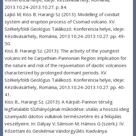
2013.10.24-2013.10.27. p. 84.
Lajkó M; Kiss B; Harangi Sz (2013): Modelling of conduit
system and eruption process of Csomad volcano. XV.
Székelyföldi Geológus Találkozó. Konferencia helye, ideje:
Kézdivásárhely, Románia, 2013.10.24-2013.10.27. pp. 49-
50.
Kiss B. Harangi Sz. (2013): The activity of the youngest
volcano int he Carpathian-Pannonian Region: implication for
the nature and risk of the rejuvenation of dacitic volcanoes
characterized by prolonged dormant periods. XV.
Székelyföldi Geológus Találkozó. Konferencia helye, ideje:
Kézdivásárhely, Románia, 2013.10.24-2013.10.27. pp. 40-
41.
Kiss B., Harangi Sz. (2013): A Kárpát-Pannon térség
legfiatalabb tűzhányójának működése: utalás a hosszú ideig
szunnyadó dácitos vulkánok természetére és a felújulás
veszélyeire. In: Dályay V; Sámson M; Hámos G (szerk.): IV.
Kőzettani és Geokémiai Vándorgyűlés Kiadványa.