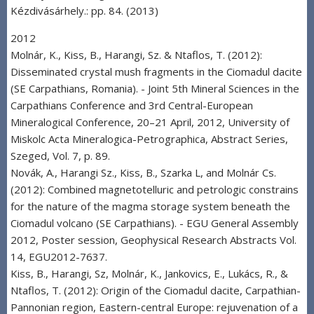
Kézdivásárhely.: pp. 84. (2013)
2012
Molnár, K., Kiss, B., Harangi, Sz. & Ntaflos, T. (2012):
Disseminated crystal mush fragments in the Ciomadul dacite
(SE Carpathians, Romania). - Joint 5th Mineral Sciences in the
Carpathians Conference and 3rd Central-European
Mineralogical Conference, 20–21 April, 2012, University of
Miskolc Acta Mineralogica-Petrographica, Abstract Series,
Szeged, Vol. 7, p. 89.
Novák, A., Harangi Sz., Kiss, B., Szarka L, and Molnár Cs.
(2012): Combined magnetotelluric and petrologic constrains
for the nature of the magma storage system beneath the
Ciomadul volcano (SE Carpathians). - EGU General Assembly
2012, Poster session, Geophysical Research Abstracts Vol.
14, EGU2012-7637.
Kiss, B., Harangi, Sz, Molnár, K., Jankovics, E., Lukács, R., &
Ntaflos, T. (2012): Origin of the Ciomadul dacite, Carpathian-
Pannonian region, Eastern-central Europe: rejuvenation of a