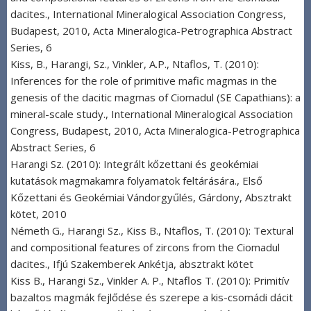
dacites., International Mineralogical Association Congress,
Budapest, 2010, Acta Mineralogica-Petrographica Abstract
Series, 6
Kiss, B., Harangi, Sz., Vinkler, A.P., Ntaflos, T. (2010):
Inferences for the role of primitive mafic magmas in the
genesis of the dacitic magmas of Ciomadul (SE Capathians): a
mineral-scale study., International Mineralogical Association
Congress, Budapest, 2010, Acta Mineralogica-Petrographica
Abstract Series, 6
Harangi Sz. (2010): Integrált kőzettani és geokémiai
kutatások magmakamra folyamatok feltárására., Első
Kőzettani és Geokémiai Vándorgyűlés, Gárdony, Absztrakt
kötet, 2010
Németh G., Harangi Sz., Kiss B., Ntaflos, T. (2010): Textural
and compositional features of zircons from the Ciomadul
dacites., Ifjú Szakemberek Ankétja, absztrakt kötet
Kiss B., Harangi Sz., Vinkler A. P., Ntaflos T. (2010): Primitív
bazaltos magmák fejlődése és szerepe a kis-csomádi dácit