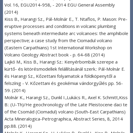
Vol. 16, EGU2014-958, - 2014 EGU General Assembly
(2014)
Kiss B., Harangi Sz., Pál-Molnár E., T. Ntaflos, P. Mason: Pre-
eruptive processes and conditions in volcanic plumbing
systems beneath intermediate arc volcanoes: the amphibole
perspective; a case study from the Ciomadul volcano
(Eastern Carpathians) 1st International Workshop on
Volcano Geology Abstract book - p. 64-68 (2014)
Lajkó M., Kiss B., Harangi Sz.: Kenyérbombák szerepe a
kürtő- és kitörésmodellek felállításánál szerk.: Pál-Molnár E.
és Harangi Sz., Kőzettani folyamatok a földköpenytől a
felszínig - V. Kőzettani és geokémiai vándorgyűlés pp. 56-
59. (2014)
Molnár K., Harangi Sz., Dunkl I.,Lukács R., Axel K. Schmitt,Kiss
B.: (U-Th)/He geochronology of the Late Pleistocene daci te
of the Csomád (Ciomadul) volcano (South-East Carpathians)
Acta Mineralogica-Petrographica, Abstract Series, 8, 2014
pp.88. (2014)
Molnár K., Harangi Sz., H. Lukács R., Dunkl I., Kiss B., Molnár