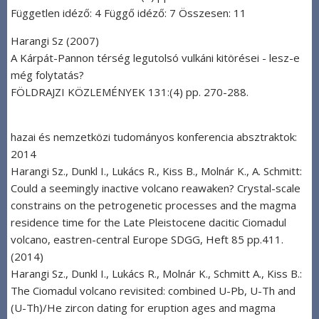
Független idéző: 4 Függő idéző: 7 Összesen: 11
Harangi Sz (2007)
A Kárpát-Pannon térség legutolsó vulkáni kitörései - lesz-e
még folytatás?
FÖLDRAJZI KÖZLEMÉNYEK 131:(4) pp. 270-288.
hazai és nemzetközi tudományos konferencia absztraktok:
2014
Harangi Sz., Dunkl I., Lukács R., Kiss B., Molnár K., A. Schmitt:
Could a seemingly inactive volcano reawaken? Crystal-scale
constrains on the petrogenetic processes and the magma
residence time for the Late Pleistocene dacitic Ciomadul
volcano, eastren-central Europe SDGG, Heft 85 pp.411.
(2014)
Harangi Sz., Dunkl I., Lukács R., Molnár K., Schmitt A., Kiss B.:
The Ciomadul volcano revisited: combined U-Pb, U-Th and
(U-Th)/He zircon dating for eruption ages and magma