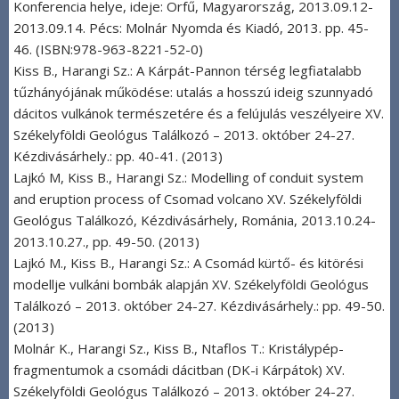
Konferencia helye, ideje: Orfű, Magyarország, 2013.09.12-
2013.09.14. Pécs: Molnár Nyomda és Kiadó, 2013. pp. 45-
46. (ISBN:978-963-8221-52-0)
Kiss B., Harangi Sz.: A Kárpát-Pannon térség legfiatalabb
tűzhányójának működése: utalás a hosszú ideig szunnyadó
dácitos vulkánok természetére és a felújulás veszélyeire XV.
Székelyföldi Geológus Találkozó – 2013. október 24-27.
Kézdivásárhely.: pp. 40-41. (2013)
Lajkó M, Kiss B., Harangi Sz.: Modelling of conduit system
and eruption process of Csomad volcano XV. Székelyföldi
Geológus Találkozó, Kézdivásárhely, Románia, 2013.10.24-
2013.10.27., pp. 49-50. (2013)
Lajkó M., Kiss B., Harangi Sz.: A Csomád kürtő- és kitörési
modellje vulkáni bombák alapján XV. Székelyföldi Geológus
Találkozó – 2013. október 24-27. Kézdivásárhely.: pp. 49-50.
(2013)
Molnár K., Harangi Sz., Kiss B., Ntaflos T.: Kristálypép-
fragmentumok a csomádi dácitban (DK-i Kárpátok) XV.
Székelyföldi Geológus Találkozó – 2013. október 24-27.