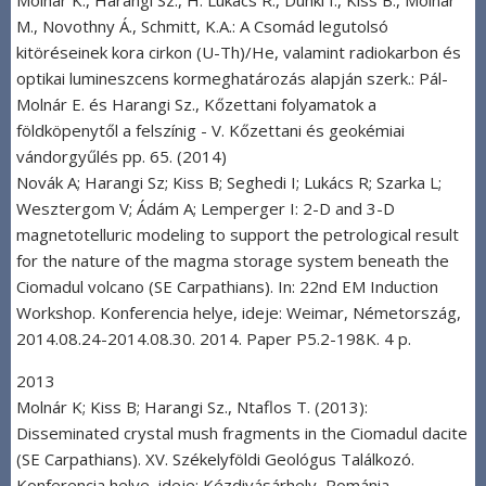
M., Novothny Á., Schmitt, K.A.: A Csomád legutolsó
kitöréseinek kora cirkon (U-Th)/He, valamint radiokarbon és
optikai lumineszcens kormeghatározás alapján szerk.: Pál-
Molnár E. és Harangi Sz., Kőzettani folyamatok a
földköpenytől a felszínig - V. Kőzettani és geokémiai
vándorgyűlés pp. 65. (2014)
Novák A; Harangi Sz; Kiss B; Seghedi I; Lukács R; Szarka L;
Wesztergom V; Ádám A; Lemperger I: 2-D and 3-D
magnetotelluric modeling to support the petrological result
for the nature of the magma storage system beneath the
Ciomadul volcano (SE Carpathians). In: 22nd EM Induction
Workshop. Konferencia helye, ideje: Weimar, Németország,
2014.08.24-2014.08.30. 2014. Paper P5.2-198K. 4 p.
2013
Molnár K; Kiss B; Harangi Sz., Ntaflos T. (2013):
Disseminated crystal mush fragments in the Ciomadul dacite
(SE Carpathians). XV. Székelyföldi Geológus Találkozó.
Konferencia helye, ideje: Kézdivásárhely, Románia,