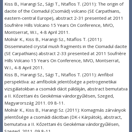
Kiss B., Harangi Sz., Sági T., Ntaflos T. (2011): The origin of
dacite of the Ciomadul (Csomád) volcano (SE Carpathians,
eastern-central Europe), abstract 2-31 presented at 2011
Soufrière Hills Volcano 15 Years On Conference, MVO,
Montserrat, W.I., 4-8 April 2011.
Molnár K., Kiss B., Harangi Sz., Ntaflos T. (2011):
Disseminated crystal mush fragments in the Ciomadul dacite
(SE Carpathians) abstract 2-33 presented at 2011 Soufrière
Hills Volcano 15 Years On Conference, MVO, Montserrat,
W.I., 4-8 April 2011.
Kiss B., Harangi Sz., Sági T., Ntaflos T. (2011): Amfibol
perspektíva: az amfibolok jelentősége a petrogenetikai
vizsgálatokban a csomádi dácit páldáján, abstract bemutatva
a II. Kőzettani és Geokémiai vándorgyűlésen, Szeged,
Magyarország 2011. 09 8-11.
Molnár K., Kiss B., Harangi Sz. (2011): Komagmás zárványok
jelentősége a csomádi dácitban (DK-i Kárpátok), abstract,
bemutatva a II. Kőzettani és Geokémiai vándorgyűlésen,
Szeged, 2011. 09 8-11.