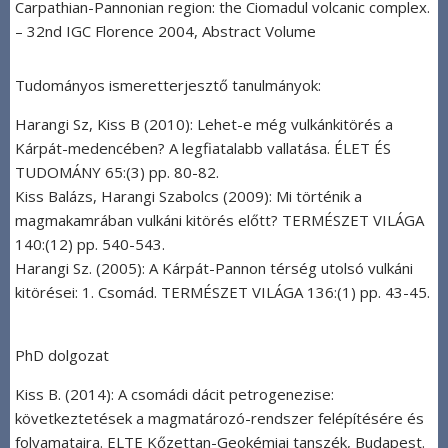
Carpathian-Pannonian region: the Ciomadul volcanic complex.
– 32nd IGC Florence 2004, Abstract Volume
Tudományos ismeretterjesztő tanulmányok:
Harangi Sz, Kiss B (2010): Lehet-e még vulkánkitörés a
Kárpát-medencében? A legfiatalabb vallatása. ÉLET ÉS
TUDOMÁNY 65:(3) pp. 80-82.
Kiss Balázs, Harangi Szabolcs (2009): Mi történik a
magmakamrában vulkáni kitörés előtt? TERMÉSZET VILÁGA
140:(12) pp. 540-543.
Harangi Sz. (2005): A Kárpát-Pannon térség utolsó vulkáni
kitörései: 1. Csomád. TERMÉSZET VILÁGA 136:(1) pp. 43-45.
PhD dolgozat
Kiss B. (2014): A csomádi dácit petrogenezise:
következtetések a magmatározó-rendszer felépítésére és
folyamataira. ELTE Kőzettan-Geokémiai tanszék, Budapest.