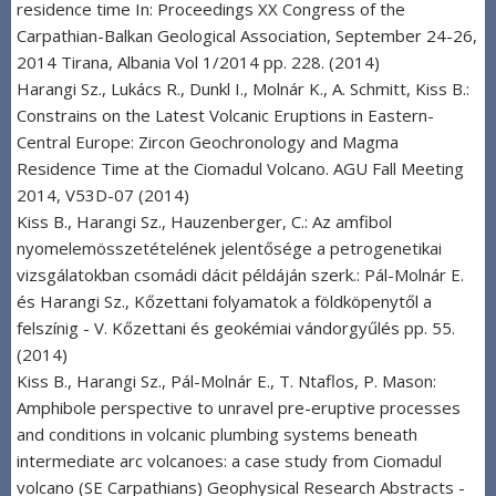
residence time In: Proceedings XX Congress of the
Carpathian-Balkan Geological Association, September 24-26,
2014 Tirana, Albania Vol 1/2014 pp. 228. (2014)
Harangi Sz., Lukács R., Dunkl I., Molnár K., A. Schmitt, Kiss B.:
Constrains on the Latest Volcanic Eruptions in Eastern-
Central Europe: Zircon Geochronology and Magma
Residence Time at the Ciomadul Volcano. AGU Fall Meeting
2014, V53D-07 (2014)
Kiss B., Harangi Sz., Hauzenberger, C.: Az amfibol
nyomelemösszetételének jelentősége a petrogenetikai
vizsgálatokban csomádi dácit példáján szerk.: Pál-Molnár E.
és Harangi Sz., Kőzettani folyamatok a földköpenytől a
felszínig - V. Kőzettani és geokémiai vándorgyűlés pp. 55.
(2014)
Kiss B., Harangi Sz., Pál-Molnár E., T. Ntaflos, P. Mason:
Amphibole perspective to unravel pre-eruptive processes
and conditions in volcanic plumbing systems beneath
intermediate arc volcanoes: a case study from Ciomadul
volcano (SE Carpathians) Geophysical Research Abstracts -