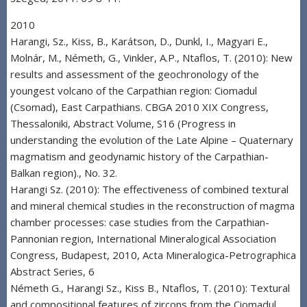
2010
Harangi, Sz., Kiss, B., Karátson, D., Dunkl, I., Magyari E.,
Molnár, M., Németh, G., Vinkler, A.P., Ntaflos, T. (2010): New
results and assessment of the geochronology of the
youngest volcano of the Carpathian region: Ciomadul
(Csomad), East Carpathians. CBGA 2010 XIX Congress,
Thessaloniki, Abstract Volume, S16 (Progress in
understanding the evolution of the Late Alpine – Quaternary
magmatism and geodynamic history of the Carpathian-
Balkan region)., No. 32.
Harangi Sz. (2010): The effectiveness of combined textural
and mineral chemical studies in the reconstruction of magma
chamber processes: case studies from the Carpathian-
Pannonian region, International Mineralogical Association
Congress, Budapest, 2010, Acta Mineralogica-Petrographica
Abstract Series, 6
Németh G., Harangi Sz., Kiss B., Ntaflos, T. (2010): Textural
and compositional features of zircons from the Ciomadul