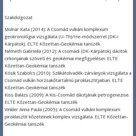
Szakdolgozat
Molnár Kata (2014): A Csomád vulkáni komplexum
geokronológiai vizsgálata (U-Th)/He-módszerrel (DK-i
Kárpátok). ELTE Kőzettan-Geokémiai tanszék
Németh Gabriella (2012): A csomádi (DK-Kárpátok) dácitok
cirkonjainak szöveti és geokémiai megfigyelései. ELTE
Kőzettan-Geokémiai tanszék
Kósik Szabolcs (2010): Szilikátolvadék-zárványok vizsgálata a
Csomád vulkán horzsakőtartalmú piroklasztitjaiban. ELTE
Kőzettan-Geokémiai tanszék
Kiss Balázs (2009): A Kis-Csomád dácitjának petrogenezise.
ELTE Kőzettan-Geokémiai tanszék
Vinkler Anna Paula (2005): A Csomád vulkáni komplexum
piroklasztit kőzeteinek komplex vizsgálata. ELTE Kőzettan-
Geokémiai tanszék