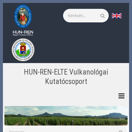
Ugrás
a
Keresés
tartalomra
HUN-REN-ELTE Vulkanológai
Kutatócsoport
Keresés