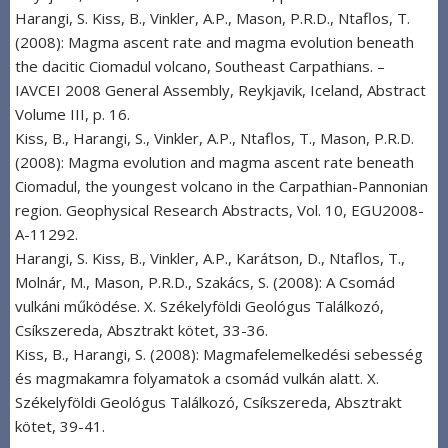
Harangi, S. Kiss, B., Vinkler, A.P., Mason, P.R.D., Ntaflos, T.
(2008): Magma ascent rate and magma evolution beneath
the dacitic Ciomadul volcano, Southeast Carpathians. –
IAVCEI 2008 General Assembly, Reykjavik, Iceland, Abstract
Volume III, p. 16.
Kiss, B., Harangi, S., Vinkler, A.P., Ntaflos, T., Mason, P.R.D.
(2008): Magma evolution and magma ascent rate beneath
Ciomadul, the youngest volcano in the Carpathian-Pannonian
region. Geophysical Research Abstracts, Vol. 10, EGU2008-
A-11292.
Harangi, S. Kiss, B., Vinkler, A.P., Karátson, D., Ntaflos, T.,
Molnár, M., Mason, P.R.D., Szakács, S. (2008): A Csomád
vulkáni működése. X. Székelyföldi Geológus Találkozó,
Csíkszereda, Absztrakt kötet, 33-36.
Kiss, B., Harangi, S. (2008): Magmafelemelkedési sebesség
és magmakamra folyamatok a csomád vulkán alatt. X.
Székelyföldi Geológus Találkozó, Csíkszereda, Absztrakt
kötet, 39-41.