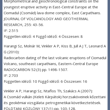
Morphometrical and geochronological constraints on the
youngest eruptive activity in East-Central Europe at the
Ciomadul (Csomád) lava dome complex, East Carpathians.
JOURNAL OF VOLCANOLOGY AND GEOTHERMAL
RESEARCH, 255: 43-56.
IF: 2.515
Független idéző: 4 Függő idéző: 4 Összesen: 8
Harangi Sz, Molnár M, Vinkler A P, Kiss B, Jull A J T, Leonard A
G (2010):
Radiocarbon dating of the last volcanic eruptions of Ciomadul
Volcano, southeast carpathians, Eastern-Central Europe
RADIOCARBON 52:(3) pp. 1498-1507.
IF: 2.703
Független idéző: 10 Függő idéző: 6 Összesen: 16
Vinkler A P, Harangi Sz, Ntaflos Th, Szakács A (2007):
A Csomád vulkán (Keleti Kárpátok) horzsaköveinek kőzettani
és geokémiai vizsgálata: petrogenetikai következtetések.
FÖLDTANI KÖZLÖNY 137:(1) pp. 103-128.