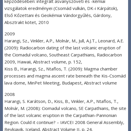
képződésében: integrált ásványszöveti és -kémiai
vizsgálatok eredményei (Csomád vulkán, DK-i Kárpátok),
Első Kőzettani és Geokémiai Vándorgyűlés, Gárdony,
Absztrakt kötet, 2010
2009
Harangi, Sz., Vinkler, A.P., Molnár, M., Jull, A.J.T., Leonard, A.E.
(2009): Radiocarbon dating of the last volcanic eruption of
the Ciomadul volcano, Southeast Carpathians, Radiocarbon
2009, Hawaii, Abstract volume, p. 152,
Kiss B., Harangi, Sz., Ntaflos, T. (2009): Magma chamber
processes and magma ascent rate beneath the Kis-Csomád
lava dome, MinPet Meeting, Budapest, Abstract volume
2008
Harangi, S. Karátson, D., Kiss, B., Vinkler, A.P., Ntaflos, T.,
Molnár, M. (2008): Ciomadul volcano, SE Carpathians, the site
of the last volcanic eruption in the Carpathian-Pannonian
Region. Could it continue? – IAVCEI 2008 General Assembly,
Reykjavik, Iceland, Abstract Volume II, p. 24.