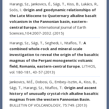
Harangi, Sz., Jankovics, É., Sági, T., Kiss, B., Lukács, R.,
Soós, I.:
Origin and geodynamic relationships of
the Late Miocene to Quaternary alkaline basalt
volcanism in the Pannonian basin, eastern–
central Europe.
International Journal of Earth
Sciences,104:2007-2032. (2015)
Harangi, Sz., Sági, T., Seghedi, I., Ntaflos, T.:
A
combined whole-rock and mineral-scale
investigation to reveal the origin of the basaltic
magmas of the Perşani monogenetic volcanic
field, Romania, eastern-central Europe.
LITHOS,
vol. 180-181, 43-57 (2013)
Jankovics, M.É., Dobosi, G., Embey-Isztin, A., Kiss, B.,
Sági, T., Harangi, Sz., Ntaflos, T.:
Origin and ascent
history of unusually crystal-rich alkaline basaltic
magmas from the western Pannonian Basin.
BULLETIN OF VOLCANOLOGY, 75:749. (2013)