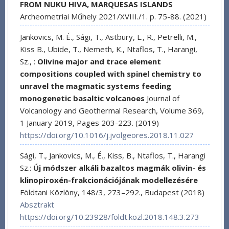
FROM NUKU HIVA, MARQUESAS ISLANDS
Archeometriai Műhely 2021/XVIII./1. p. 75-88. (2021)
Jankovics, M. É., Sági, T., Astbury, L., R., Petrelli, M.,
Kiss B., Ubide, T., Nemeth, K., Ntaflos, T., Harangi,
Sz., :
Olivine major and trace element
compositions coupled with spinel chemistry to
unravel the magmatic systems feeding
monogenetic basaltic volcanoes
Journal of
Volcanology and Geothermal Research, Volume 369,
1 January 2019, Pages 203-223. (2019)
https://doi.org/10.1016/j.jvolgeores.2018.11.027
Sági, T., Jankovics, M., É., Kiss, B., Ntaflos, T., Harangi
Sz.:
Új módszer alkáli bazaltos magmák olivin- és
klinopiroxén-frakcionációjának modellezésére
Földtani Közlöny, 148/3, 273–292., Budapest (2018)
Absztrakt
https://doi.org/10.23928/foldt.kozl.2018.148.3.273