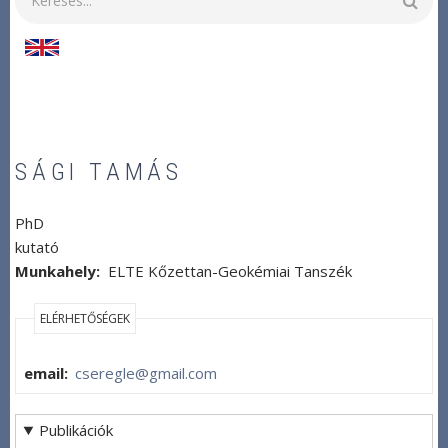
SÁGI TAMÁS
PhD
kutató
Munkahely
ELTE Kőzettan-Geokémiai Tanszék
ELÉRHETŐSÉGEK
email
cseregle@gmail.com
Publikációk