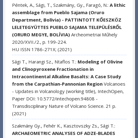
Péntek, A., Sági, T., Szakmány, Gy., Faragó, N.:
A lithic
assemblage from Pueblo Sajama (Oruro
Department, Bolívia) - PATTINTOTT KŐESZKÖZ
LELETEGYÜTTES PUEBLO SAJAMA TELEPÜLÉSRŐL
(ORURO MEGYE, BOLÍVIA)
Archeometriai Műhely
2020/XVII./2., p. 199-224.
HU ISSN 1786-271X; (2021)
Sági T., Harangi Sz., Ntaflos T.:
Modeling of Olivine
and Clinopyroxene Fractionation in
Intracontinental Alkaline Basalts: A Case Study
from the Carpathian-Pannonian Region
Volcanoes
- Updates in Volcanology (working title), IntechOpen,
Paper DOI: 10.5772/intechopen.94808 -
Transdisciplinary Nature of Volcano Science. 21 p.
(2021)
Szakmány Gy., Fehér K., Kasztovszky Zs., Sági T.:
ARCHAEOMETRIC ANALYSES OF ADZE-BLADES