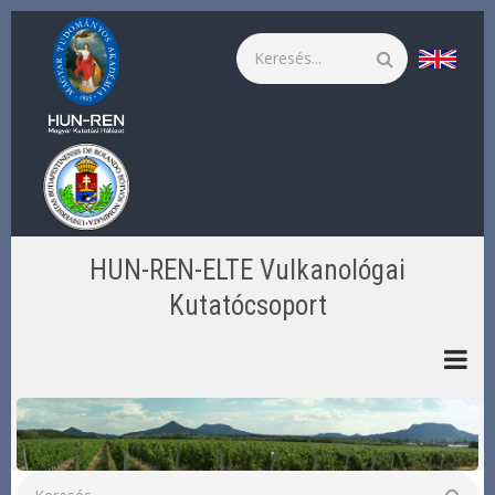
Ugrás
a
Keresés
tartalomra
HUN-REN-ELTE Vulkanológai
Kutatócsoport
Keresés