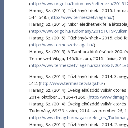
(
http://www.origo.hu/tudomany/felfedezo/201512
Harangi Sz. (2015): Tűzhányó-hírek - 2015. harm
544-548. (
http://www.termeszetvilaga.hu/
)
Harangi Sz. (2015): Mikor éledhetnek fel a látszól
(
http://www.origo.hu/tudomany/20151019-vulkan-
Harangi Sz. (2015): Tűzhányó-hírek - 2015. első f
(
http://www.termeszetvilaga.hu/
)
Harangi Sz. (2015): A Tambora kitörésének 200. év
Természet Világa, 146/6. szám, 2015. június, 253
(
http://www.termeszetvilaga.hu/szamok/tv2015/
Harangi Sz. (2014): Tűzhányó-hírek - 2014. 3. ne
512. (
http://www.termeszetvilaga.hu/
)
Harangi Sz. (2014): Évekig elhúzódó vulkánkitöré
2014. október 3, 1264-1266. (
http://www.dimag.
Harangi Sz. (2014): Évekig elhúzódó vulkánkitörés 
Tudomány, 69/39. szám, 2014. szeptember 26, 1
(
http://www.dimag.hu/magazin/elet_es_Tudoma
Harangi Sz. (2014): Tűzhányó-hírek - 2014. 2. neg