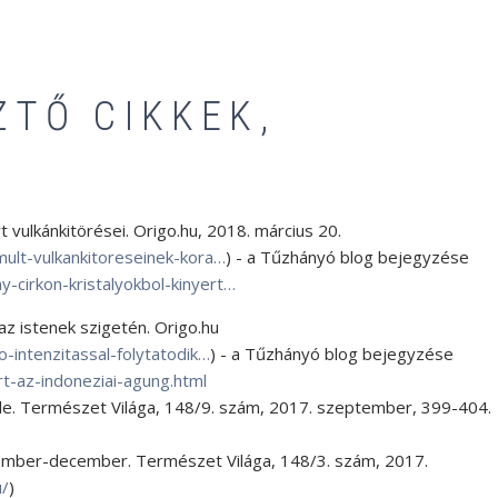
ZTŐ CIKKEK,
t vulkánkitörései. Origo.hu, 2018. március 20.
lt-vulkankitoreseinek-kora…
) - a Tűzhányó blog bejegyzése
y-cirkon-kristalyokbol-kinyert…
az istenek szigetén. Origo.hu
intenzitassal-folytatodik…
) - a Tűzhányó blog bejegyzése
rt-az-indoneziai-agung.html
fele. Természet Világa, 148/9. szám, 2017. szeptember, 399-404.
tember-december. Természet Világa, 148/3. szám, 2017.
u/
)