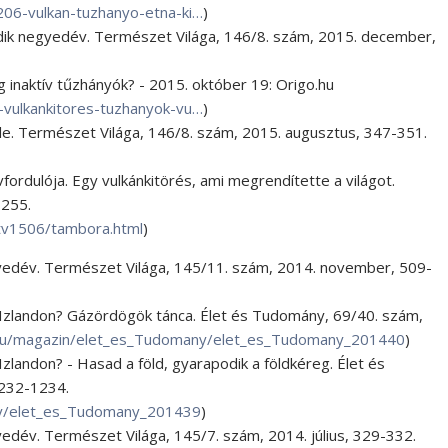
06-vulkan-tuzhanyo-etna-ki…
)
adik negyedév. Természet Világa, 146/8. szám, 2015. december,
ag inaktív tűzhányók? - 2015. október 19: Origo.hu
vulkankitores-tuzhanyok-vu…
)
ele. Természet Világa, 146/8. szám, 2015. augusztus, 347-351.
fordulója. Egy vulkánkitörés, ami megrendítette a világot.
-255.
tv1506/tambora.html
)
gyedév. Természet Világa, 145/11. szám, 2014. november, 509-
s Izlandon? Gázördögök tánca. Élet és Tudomány, 69/40. szám,
hu/magazin/elet_es_Tudomany/elet_es_Tudomany_201440
)
Izlandon? - Hasad a föld, gyarapodik a földkéreg. Élet és
232-1234.
ny/elet_es_Tudomany_201439
)
yedév. Természet Világa, 145/7. szám, 2014. július, 329-332.