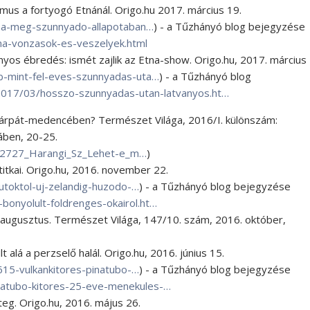
zmus a fortyogó Etnánál. Origo.hu 2017. március 19.
na-meg-szunnyado-allapotaban…
) - a Tűzhányó blog bejegyzése
na-vonzasok-es-veszelyek.html
yos ébredés: ismét zajlik az Etna-show. Origo.hu, 2017. március
-mint-fel-eves-szunnyadas-uta…
) - a Tűzhányó blog
/2017/03/hosszo-szunnyadas-utan-latvanyos.ht…
 Kárpát-medencében? Természet Világa, 2016/I. különszám:
áben, 20-25.
582727_Harangi_Sz_Lehet-e_m…
)
titkai. Origo.hu, 2016. november 22.
toktol-uj-zelandig-huzodo-…
) - a Tűzhányó blog bejegyzése
bonyolult-foldrenges-okairol.ht…
r-augusztus. Természet Világa, 147/10. szám, 2016. október,
alá a perzselő halál. Origo.hu, 2016. június 15.
15-vulkankitores-pinatubo-…
) - a Tűzhányó blog bejegyzése
inatubo-kitores-25-eve-menekules-…
eg. Origo.hu, 2016. május 26.