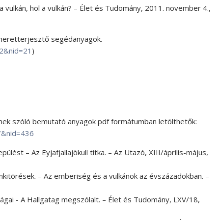
t a vulkán, hol a vulkán? – Élet és Tudomány, 2011. november 4.,
meretterjesztő segédanyagok.
=2&nid=21
)
őnek szóló bemutató anyagok pdf formátumban letölthetők:
7&nid=436
lést – Az Eyjafjallajökull titka. – Az Utazó, XIII/április-május,
nkitörések. – Az emberiség és a vulkánok az évszázadokban. –
ulságai - A Hallgatag megszólalt. – Élet és Tudomány, LXV/18,