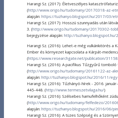
Harangi Sz. (2017): Életveszélyes katasztrófaturi
(
http://www.origo.hu/tudomany/20170318-az-et
alapján:
https://tuzhanyo.blogspot.hu/2017/03/et
Harangi Sz. (2017): Hosszú szunnyadás után látván
3. (
http://www.origo.hu/tudomany/20170302-tobb
bejegyzése alapján:
http://tuzhanyo.blogspot.hu
Harangi Sz. (2016): Lehet-e még vulkánkitörés a
Ember és környezet kapcsolata a Kárpát-medenc
(
https://www.researchgate.net/publication/311
Harangi Sz. (2016): A pacifikus Tűzgyűrű tomboló 
(
http://www.origo.hu/tudomany/20161122-az-aleu
alapján:
http://tuzhanyo.blogspot.hu/2016/11/egy-
Harangi Sz. (2016): Tűzhányó-hírek - 2016. januá
445-448. (
http://www.termeszetvilaga.hu/
)
Harangi Sz. (2016): Szélsebes hamufelhőként zúdult 
(
http://www.origo.hu/tudomany/felfedezo/201606
alapján:
https://tuzhanyo.blogspot.hu/2016/06/p
Harangi Sz. (2016): A tüzes Szépség és a Szörnyet