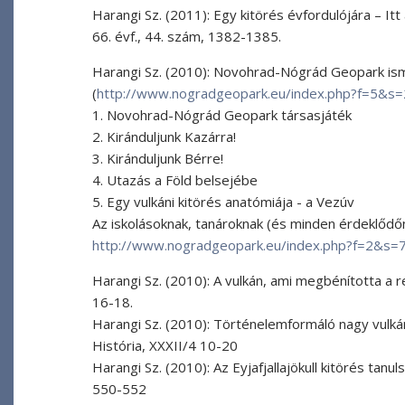
Harangi Sz. (2011): Egy kitörés évfordulójára – It
66. évf., 44. szám, 1382-1385.
Harangi Sz. (2010): Novohrad-Nógrád Geopark is
(
http://www.nogradgeopark.eu/index.php?f=5&s
1. Novohrad-Nógrád Geopark társasjáték
2. Kiránduljunk Kazárra!
3. Kiránduljunk Bérre!
4. Utazás a Föld belsejébe
5. Egy vulkáni kitörés anatómiája - a Vezúv
Az iskolásoknak, tanároknak (és minden érdeklőd
http://www.nogradgeopark.eu/index.php?f=2&s=
Harangi Sz. (2010): A vulkán, ami megbénította a repü
16-18.
Harangi Sz. (2010): Történelemformáló nagy vulká
História, XXXII/4 10-20
Harangi Sz. (2010): Az Eyjafjallajökull kitörés tan
550-552