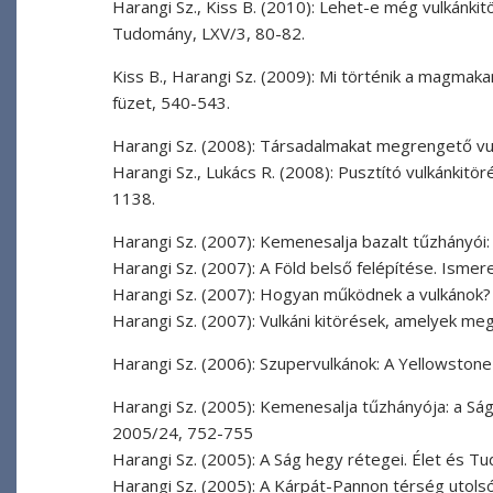
Harangi Sz., Kiss B. (2010): Lehet-e még vulkánki
Tudomány, LXV/3, 80-82.
Kiss B., Harangi Sz. (2009): Mi történik a magmaka
füzet, 540-543.
Harangi Sz. (2008): Társadalmakat megrengető vul
Harangi Sz., Lukács R. (2008): Pusztító vulkánkit
1138.
Harangi Sz. (2007): Kemenesalja bazalt tűzhányói
Harangi Sz. (2007): A Föld belső felépítése. Isme
Harangi Sz. (2007): Hogyan működnek a vulkánok?
Harangi Sz. (2007): Vulkáni kitörések, amelyek m
Harangi Sz. (2006): Szupervulkánok: A Yellowstone
Harangi Sz. (2005): Kemenesalja tűzhányója: a Sá
2005/24, 752-755
Harangi Sz. (2005): A Ság hegy rétegei. Élet és 
Harangi Sz. (2005): A Kárpát-Pannon térség utolsó 