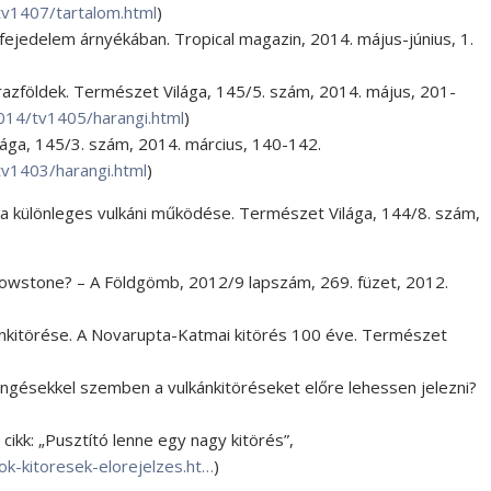
v1407/tartalom.html
)
nfejedelem árnyékában. Tropical magazin, 2014. május-június, 1.
zárazföldek. Természet Világa, 145/5. szám, 2014. május, 201-
014/tv1405/harangi.html
)
lága, 145/3. szám, 2014. március, 140-142.
v1403/harangi.html
)
tka különleges vulkáni működése. Természet Világa, 144/8. szám,
llowstone? – A Földgömb, 2012/9 lapszám, 269. füzet, 2012.
ánkitörése. A Novarupta-Katmai kitörés 100 éve. Természet
rengésekkel szemben a vulkánkitöréseket előre lehessen jelezni?
ikk: „Pusztító lenne egy nagy kitörés”,
k-kitoresek-elorejelzes.ht…
)