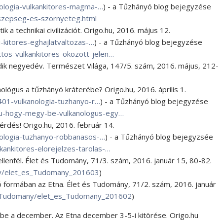
ologia-vulkankitores-magma-…
) - a Tűzhányó blog bejegyzése
-szepseg-es-szornyeteg.html
 a technikai civilizációt. Origo.hu, 2016. május 12.
kitores-eghajlatvaltozas-…
) - a Tűzhányó blog bejegyzése
tos-vulkankitores-okozott-jelen…
dik negyedév. Természet Világa, 147/5. szám, 2016. május, 212-
ológus a tűzhányó kráterébe? Origo.hu, 2016. április 1.
01-vulkanologia-tuzhanyo-r…
) - a Tűzhányó blog bejegyzése
pu-hogy-megy-be-vulkanologus-egy…
kérdés! Origo.hu, 2016. február 14.
ologia-tuzhanyo-robbanasos-…
) - a Tűzhányó blog bejegyzsée
kankitores-elorejelzes-tarolas-…
ellenfél. Élet és Tudomány, 71/3. szám, 2016. január 15, 80-82.
ny/elet_es_Tudomany_201603
)
nó formában az Etna. Élet és Tudomány, 71/2. szám, 2016. január
s_Tudomany/elet_es_Tudomany_201602
)
tt be a december. Az Etna december 3-5-i kitörése. Origo.hu