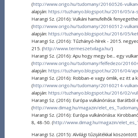
(
http://www.origo.hu/tudomany/20160526-vulkan
alapján:
https://tuzhanyo.blogspot.hu/2016/05/a
Harangi Sz. (2016): Vulkáni hamufelhők fenyegethetik
(
http://www.origo.hu/tudomany/20160512-vulkani-
alapján:
https://tuzhanyo.blogspot.hu/2016/05/ket
Harangi Sz. (2016): Tűzhányó-hírek - 2015. negye
215. (
http://www.termeszetvilaga.hu/
)
Harangi Sz. (2016): Apu hogy megy be... egy vulkan
(
http://www.origo.hu/tudomany/felfedezo/201604
alapján:
https://tuzhanyo.blogspot.hu/2016/04/a
Harangi Sz. (2016): Robban-e vagy ömlik, ez itt a 
(
http://www.origo.hu/tudomany/20160214-vulkan
alapján:
https://tuzhanyo.blogspot.hu/2016/02/vul
Harangi Sz. (2016): Európa vulkánóriása: Barátból 
(
http://www.dimag.hu/magazin/elet_es_Tudoma
Harangi Sz. (2016): Európa vulkánóriása: Kirobba
8, 48-50. (
http://www.dimag.hu/magazin/elet_e
Harangi Sz. (2015): Alvilági tűzijátékkal köszöntö