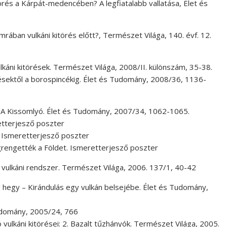
törés a Kárpát-medencében? A legfiatalabb vallatása, Élet és
mrában vulkáni kitörés előtt?, Természet Világa, 140. évf. 12.
káni kitörések. Természet Világa, 2008/II. különszám, 35-38.
örésektől a borospincékig. Élet és Tudomány, 2008/36, 1136-
: A Kissomlyó. Élet és Tudomány, 2007/34, 1062-1065.
retterjesző poszter
 Ismeretterjesző poszter
egrengették a Földet. Ismeretterjesző poszter
 vulkáni rendszer. Természet Világa, 2006. 137/1, 40-42
g hegy – Kirándulás egy vulkán belsejébe. Élet és Tudomány,
Tudomány, 2005/24, 766
vulkáni kitörései: 2. Bazalt tűzhányók. Természet Világa, 2005.