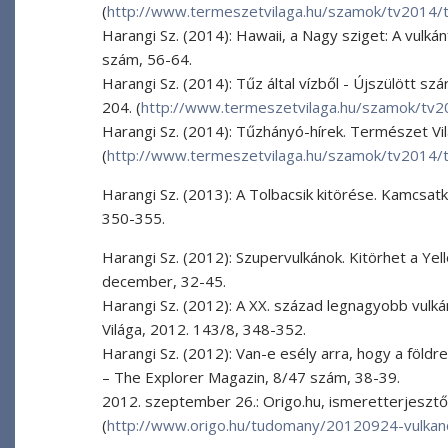
(
http://www.termeszetvilaga.hu/szamok/tv2014/t
Harangi Sz. (2014): Hawaii, a Nagy sziget: A vulká
szám, 56-64.
Harangi Sz. (2014): Tűz által vízből - Újszülött s
204. (
http://www.termeszetvilaga.hu/szamok/tv2
Harangi Sz. (2014): Tűzhányó-hírek. Természet Vi
(
http://www.termeszetvilaga.hu/szamok/tv2014/t
Harangi Sz. (2013): A Tolbacsik kitörése. Kamcsa
350-355.
Harangi Sz. (2012): Szupervulkánok. Kitörhet a Ye
december, 32-45.
Harangi Sz. (2012): A XX. század legnagyobb vulk
Világa, 2012. 143/8, 348-352.
Harangi Sz. (2012): Van-e esély arra, hogy a föld
– The Explorer Magazin, 8/47 szám, 38-39.
2012. szeptember 26.: Origo.hu, ismeretterjesztő c
(
http://www.origo.hu/tudomany/20120924-vulkano