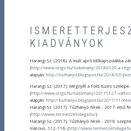
ISMERETTERJES
KIADVÁNYOK
Harangi Sz. (2018): A múlt apró időkapszulákba zár
(
http://www.origo.hu/tudomany/20180320-a-regmu
alapján:
http://tuzhanyo.blogspot.hu/2018/03/picin
Harangi Sz. (2017): Megnyílt a Föld tüzes szelepe 
(
http://www.origo.hu/tudomany/20171127-valtozo-
alapján:
http://tuzhanyo.blogspot.hu/2017/11/kito
Harangi Sz. (2017): Tűzhányó-hírek - 2017. első 
(
http://www.termeszetvilaga.hu/
)
Harangi Sz. (2017): Tűzhányó-hírek - 2016. szep
március, 112-116. (
http://www.termeszetvilaga.h